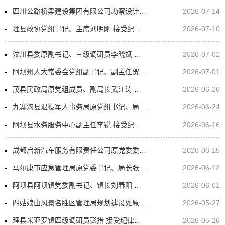
四川公路桥梁建设集团有限公司勘察设计分公司第二党支部副书记郭如雷 接受纪律审查和监察调查
2026-07-14
理县政协党组书记、主席刘明刚 接受纪律审查和监察调查
2026-07-10
汶川县委原副书记、三级调研员李晓斌 严重违纪违法被开除党籍和公职
2026-07-02
阿坝州人大常委会党组副书记、副主任贺松 接受纪律审查和监察调查
2026-07-01
茂县民政局原党组成员、副局长武江涛 接受纪律审查和监察调查
2026-06-26
九寨沟县退役军人事务局原党组书记、局长盛涛 接受纪律审查和监察调查
2026-06-24
阿坝县水务服务中心副主任李锐 接受纪律审查和监察调查
2026-06-16
成都启新汽车服务有限责任公司原党委委员、常务副总经理罗鹏 严重违纪违法被开除党籍和公职
2026-06-15
马尔康市应急管理局原党委书记、局长张志伦 严重违纪违法被开除党籍和公职
2026-06-12
阿坝县阿坝镇党委副书记、镇长刘春阳 接受纪律审查和监察调查
2026-06-01
四姑娘山风景名胜区管理局规划建设处原处长邓永和 严重违法被开除公职
2026-05-27
理县米亚罗镇四级调研员彭措 接受纪律审查和监察调查
2026-05-26