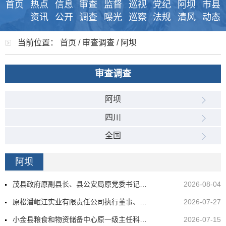
首页
热点
信息
审查
监督
巡视
党纪
阿坝
市县
资讯
公开
调查
曝光
巡察
法规
清风
动态
当前位置：
首页
/
审查调查
/
阿坝
审查调查
阿坝
四川
全国
阿坝
茂县政府原副县长、县公安局原党委书记、局长周立军 严重违纪违法被开除党籍和公职
2026-08-04
原松潘岷江实业有限责任公司执行董事、总经理张宏林 严重违纪违法被开除党籍和公职
2026-07-27
小金县粮食和物资储备中心原一级主任科员戴群 严重违纪违法被开除党籍和公职
2026-07-15