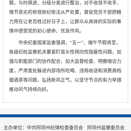
题，与时俱进、分级分类进行整治，对不收敛不收手、
情节恶劣的依规依纪依法从严处置，督促党员干部把精
力用在让老百姓过好日子上，让群众从具体的实际的事
情中感受党的初心使命、优良作风。
中央纪委国家监委强调，“五一”、端午节假将至，
各级纪检监察机关要紧盯苗头性倾向性隐蔽性问题，加
强与职能部门的协作配合，加大监督检查、明察暗访力
度，严肃查处躲进内部场所吃喝、违规收送和消费高档
烟酒茶等问题，弘扬新风正气，以坚守节点的有力举措
推动风气持续向好。
主办单位：中共阿坝州纪律检查委员会
阿坝州监察委员会