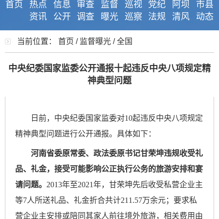
首页
热点
信息
审查
监督
巡视
党纪
阿坝
市县
资讯
公开
调查
曝光
巡察
法规
清风
动态
当前位置：
首页
/
监督曝光
/
全国
中央纪委国家监委公开通报十起违反中央八项规定精
神典型问题
日前，中央纪委国家监委对10起违反中央八项规定
精神典型问题进行公开通报。具体如下：
河南省委原常委、政法委原书记甘荣坤违规收受礼
品、礼金，接受可能影响公正执行公务的旅游安排和宴
请问题。
2013年至2021年，甘荣坤先后收受私营企业主
等7人所送礼品、礼金折合共计211.57万余元；要求私
营企业主安排或陪同其家人前往境外旅游，相关费用由