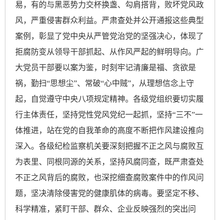
易，有的与黑恶势力交杯换盏、勾肩搭背，败坏党风政
风，严重侵害群众利益。严肃查处并公开通报这些典型
案例，彰显了党中央从严管党治党的坚强决心，体现了
拒腐防变从领导干部抓起、从作风严起的鲜明导向。广
大党员干部要以案为鉴，时刻牢记清廉是福、贪欲是
祸，勤扫“思想尘”、常破“心中贼”，从理想信念上守
起，自觉遵守中央八项规定精神。各级党组织要切实履
行主体责任，坚持党性党风党纪一起抓，坚持“三不”一
体推进，站在党的自我革命的高度不断把作风建设推向
深入。各级纪检监察机关要深刻把握不正之风与腐败互
为表里、同根同源的关系，坚持风腐同查，既严肃查处
不正之风背后的腐败，也深挖细查腐败案件中的作风问
题，坚决清除侵害党的健康肌体的病毒。要坚定不移、
科学精准，紧盯干部、群众、企业反映强烈的突出问