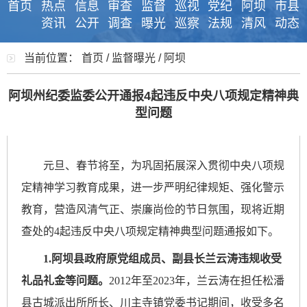
首页
热点
信息
审查
监督
巡视
党纪
阿坝
市县
资讯
公开
调查
曝光
巡察
法规
清风
动态
当前位置：
首页
/
监督曝光
/
阿坝
阿坝州纪委监委公开通报4起违反中央八项规定精神典
型问题
元旦、春节将至，为巩固拓展深入贯彻中央八项规
定精神学习教育成果，进一步严明纪律规矩、强化警示
教育，营造风清气正、崇廉尚俭的节日氛围，现将近期
查处的
4起违反中央八项规定精神典型问题通报如下。
1.阿坝县政府原党组成员、副县长兰云涛违规收受
礼品礼金等问题。
2012年至2023年，兰云涛在担任松潘
县古城派出所所长、川主寺镇党委书记期间，收受多名