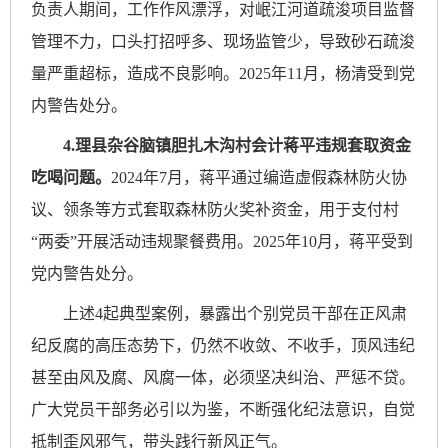
负责人期间，工作作风漂浮，对岷江河道疏浚项目监督
管理不力，口头打招呼多、现场监管少，导致砂石疏浚
量严重超标，造成不良影响。2025年11月，杨清受到党
内警告处分。
4.理县杂谷脑镇胆扎木沟村会计蒋平违规套取资金
吃喝问题。
2024年7月，蒋平通过编造虚假森林防火协
议、领条等方式套取森林防火奖补资金，用于支付村
“两委”开展活动违规聚餐费用。2025年10月，蒋平受到
党内警告处分。
上述
4起典型案例，暴露出个别党员干部在正风肃
纪反腐的高压态势下，仍然不收敛、不收手，顶风违纪
甚至由风及腐、风腐一体，必须坚决纠治、严惩不贷。
广大党员干部务必引以为鉴，不断强化纪法意识，自觉
抵制歪风邪气，带头践行新风正气。