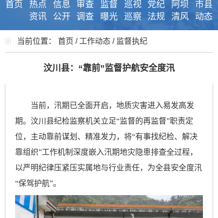
首页
热点
信息
审查
监督
巡视
党纪
阿坝
市县
资讯
公开
调查
曝光
巡察
法规
清风
动态
当前位置：
首页
/
工作动态
/
监督执纪
汶川县：“靠前”监督护航安全度汛
当前，汛期已全面开启，地质灾害进入易发高发
期。汶川县纪检监察机关立足
“监督的再监督”职责定
位，主动靠前谋划、精准发力，将“有事找纪检、解决
靠组织”工作机制深度嵌入汛期地灾隐患排查全过程，
以严明纪律压紧压实属地与行业责任，为全县安全度汛
“保驾护航”。