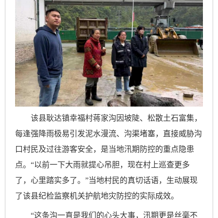
该县耿达镇幸福村蒋家沟因坡陡、松散土石富集，
每逢强降雨极易引发泥水漫流、沟渠堵塞，直接威胁沟
口村民及过往游客安全，是当地汛期防控的重点隐患
点。
“以前一下大雨就提心吊胆，现在村上巡查更多
了，心里踏实多了。”当地村民的真切话语，生动展现
了该县纪检监察机关护航地灾防控的实际成效。
“这条沟一直是我们的心头大事，汛期更是丝毫不