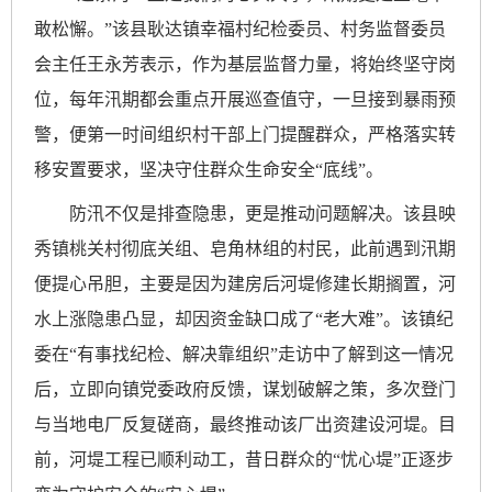
敢松懈。”该县耿达镇幸福村纪检委员、村务监督委员
会主任王永芳表示，作为基层监督力量，将始终坚守岗
位，每年汛期都会重点开展巡查值守，一旦接到暴雨预
警，便第一时间组织村干部上门提醒群众，严格落实转
移安置要求，坚决守住群众生命安全“底线”。
防汛不仅是排查隐患，更是推动问题解决。该县映
秀镇桃关村彻底关组、皂角林组的村民，此前遇到汛期
便提心吊胆，主要是因为建房后河堤修建长期搁置，河
水上涨隐患凸显，却因资金缺口成了
“老大难”。该
镇纪
委在
“有事找纪检、解决靠组织”走访中了解到这一情况
后，立即向镇党委政府反馈，
谋划破解之策，多次登门
与当地电厂反复磋商，最终推动该厂出资建设河堤。目
前，河堤工程已顺利动工，昔日群众的
“忧心堤”正逐步