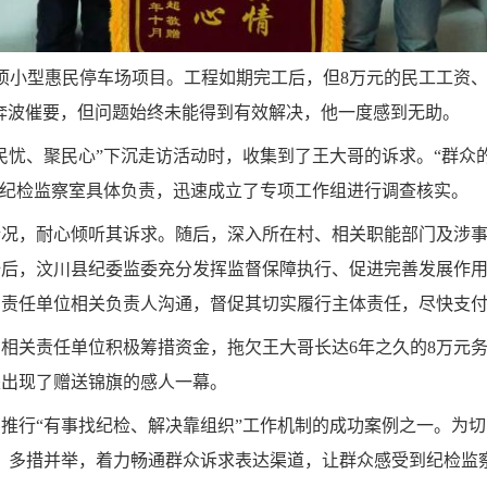
项小型惠民停车场项目。工程如期完工后，但8万元的民工工资
次奔波催要，但问题始终未能得到有效解决，他一度感到无助。
民忧、聚民心”下沉走访活动时，收集到了王大哥的诉求。“群众
关纪检监察室具体负责，迅速成立了专项工作组进行调查核实。
情况，耐心倾听其诉求。随后，深入所在村、相关职能部门及涉
据后，汶川县纪委监委充分发挥监督保障执行、促进完善发展作
与责任单位相关负责人沟通，督促其切实履行主体责任，尽快支
相关责任单位积极筹措资金，拖欠王大哥长达6年之久的8万元
是出现了赠送锦旗的感人一幕。
推行“有事找纪检、解决靠组织”工作机制的成功案例之一。为切
、多措并举，着力畅通群众诉求表达渠道，让群众感受到纪检监