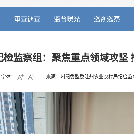
开
审查调查
监督曝光
巡视巡察
纪检监察组：聚焦重点领域攻坚 
字体：
来源：州纪委监委驻州农业农村局纪检监